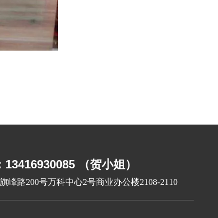
3416930085 （贺小姐）
峰路200号万科中心2号商业办公楼2108-2110