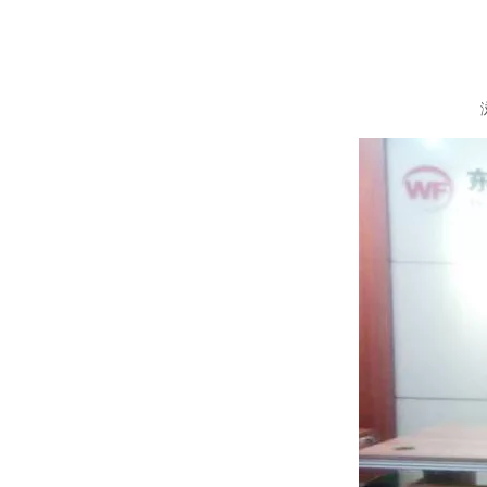
["wechat","weibo","qzone","douban","email"]