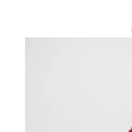
["wechat","weibo","qzone","douban","email"]