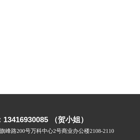
3416930085 （贺小姐）
峰路200号万科中心2号商业办公楼2108-2110